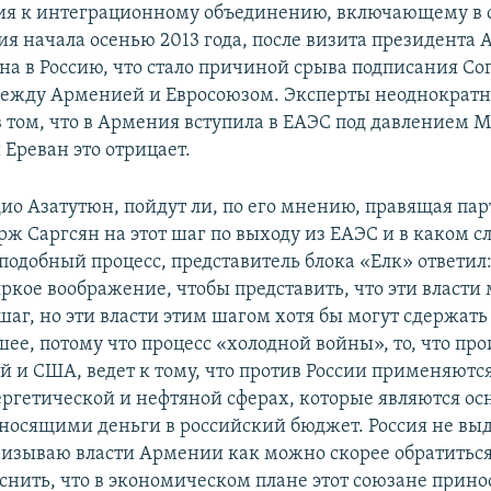
я к интеграционному объединению, включающему в с
ия начала осенью 2013 года, после визита президента
на в Россию, что стало причиной срыва подписания Со
ежду Арменией и Евросоюзом. Эксперты неоднократ
в том, что в Армения вступила в ЕАЭС под давлением М
Ереван это отрицает.
дио Азатутюн, пойдут ли, по его мнению, правящая п
рж Саргсян на этот шаг по выходу из ЕАЭС и в каком с
 подобный процесс, представитель блока «Елк» ответи
ркое воображение, чтобы представить, что эти власти
аг, но эти власти этим шагом хотя бы могут сдержать
ее, потому что процесс «холодной войны», то, что пр
й и США, ведет к тому, что против России применяютс
ергетической и нефтяной сферах, которые являются о
носящими деньги в российский бюджет. Россия не вы
ризываю власти Армении как можно скорее обратиться
яснить, что в экономическом плане этот союзане прино