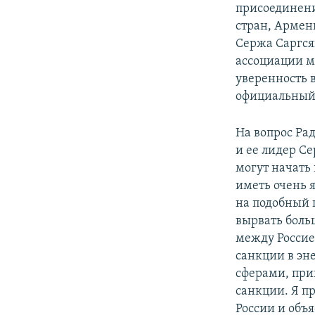
присоединени
стран, Армен
Сержа Саргся
ассоциации м
уверенность 
официальный 
На вопрос Ра
и ее лидер Се
могут начать
иметь очень я
на подобный ш
вырвать больш
между Россие
санкции в эн
сферами, при
санкции. Я п
России и объ