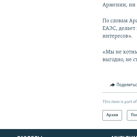
Армении, ни 
По словам Ар
ЕАЭС, делает 
интересов».
«Мы не хотим 
выгодно, не с
Поделить
This item is part of
Архив
По