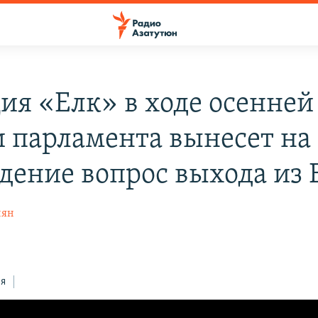
ия «Елк» в ходе осенней
и парламента вынесет на
дение вопрос выхода из
нян
ся