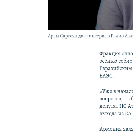
Арам Саргсян дает интервью Радио Азату
Фракция оппо
осенью собир
Евразийским 
ЕАЭС.
«Уже в начал
вопросов, - в
депутат НС А
выхода из ЕАЭ
Армения явля