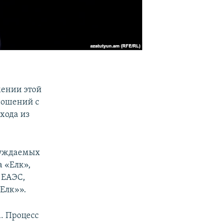
мении этой
ношений с
хода из
бсуждаемых
а «Елк»,
 ЕАЭС,
«Елк»».
. Процесс