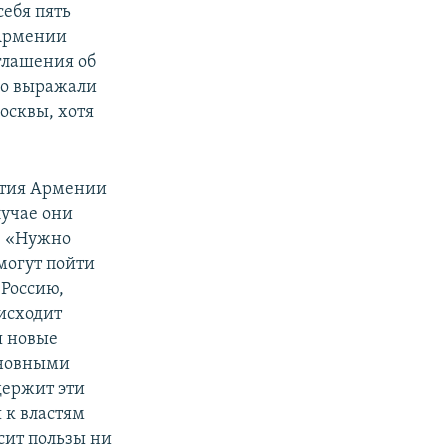
ебя пять
 Армении
глашения об
но выражали
осквы, хотя
артия Армении
лучае они
л: «Нужно
 могут пойти
 Россию,
оисходит
я новые
сновными
держит эти
 к властям
сит пользы ни