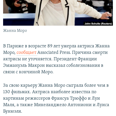
Հայերեն
English
Русский
Жанна Моро
Все сайты Радио Азатутюн
В Париже в возрасте 89 лет умерла актриса Жанна
Моро,
сообщает
Associated Press. Причина смерти
актрисы не уточняется. Президент Франции
Эммануэль Макрон высказал соболезнования в
связи с кончиной Моро.
За свою карьеру Жанна Моро сыграла более чем в
130 фильмах. Актриса наиболее известна по
картинам режиссеров Франсуа Трюффо и Луи
Маля, а также Микеланджело Антониони и Луиса
Бунюэля.