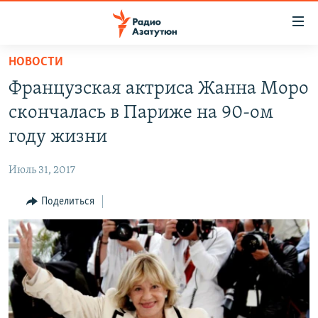
Ссылки
доступа
Перейти
НОВОСТИ
к
ГЛАВНАЯ
Французская актриса Жанна Моро
основному
НОВОСТИ
содержанию
скончалась в Париже на 90-ом
ПОЛИТИКА
Перейти
году жизни
к
ОБЩЕСТВО
основной
Июль 31, 2017
ЭКОНОМИКА
навигации
Перейти
Поделиться
РЕГИОН
к
НАГОРНЫЙ КАРАБАХ
поиску
КУЛЬТУРА
СПОРТ
АРХИВ