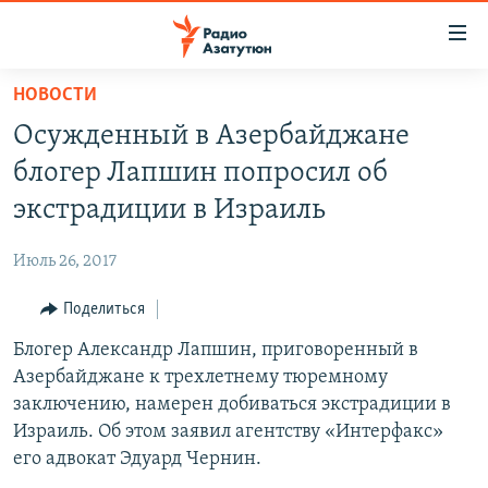
Ссылки
доступа
Перейти
НОВОСТИ
к
ГЛАВНАЯ
Осужденный в Азербайджане
основному
НОВОСТИ
содержанию
блогер Лапшин попросил об
ПОЛИТИКА
Перейти
экстрадиции в Израиль
к
ОБЩЕСТВО
основной
Июль 26, 2017
ЭКОНОМИКА
навигации
Перейти
Поделиться
РЕГИОН
к
Блогер Александр Лапшин, приговоренный в
НАГОРНЫЙ КАРАБАХ
поиску
Азербайджане к трехлетнему тюремному
КУЛЬТУРА
заключению, намерен добиваться экстрадиции в
СПОРТ
Израиль. Об этом заявил агентству «Интерфакс»
его адвокат Эдуард Чернин.
АРХИВ