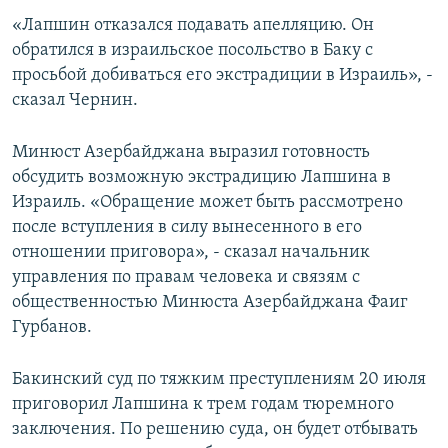
«Лапшин отказался подавать апелляцию. Он
Հայերեն
обратился в израильское посольство в Баку с
English
просьбой добиваться его экстрадиции в Израиль», -
сказал Чернин.
Русский
Минюст Азербайджана выразил готовность
Все сайты Радио Азатутюн
обсудить возможную экстрадицию Лапшина в
Израиль. «Обращение может быть рассмотрено
после вступления в силу вынесенного в его
отношении приговора», - сказал начальник
управления по правам человека и связям с
общественностью Минюста Азербайджана Фаиг
Гурбанов.
Бакинский суд по тяжким преступлениям 20 июля
приговорил Лапшина к трем годам тюремного
заключения. По решению суда, он будет отбывать