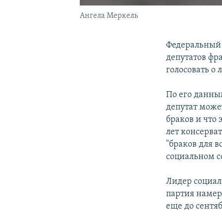
Ангела Меркель
Федеральный 
депутатов фр
голосовать о
По его данны
депутат може
браков и что 
лет консерва
"браков для 
социальном с
Лидер социал
партия намер
еще до сентяб