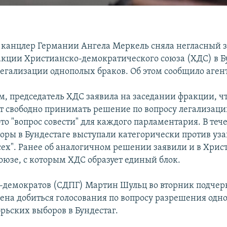
канцлер Германии Ангела Меркель сняла негласный з
акции Христианско-демократического союза (ХДС) в Б
 легализации однополых браков. Об этом сообщило аген
м, председатель ХДС заявила на заседании фракции, 
т свободно принимать решение по вопросу легализац
это "вопрос совести" для каждого парламентария. В те
торы в Бундестаге выступали категорически против уз
всех". Ранее об аналогичном решении заявили и в Хрис
оюзе, с которым ХДС образует единый блок.
-демократов (СДПГ) Мартин Шульц во вторник подчерк
ена добиться голосования по вопросу разрешения одн
рьских выборов в Бундестаг.