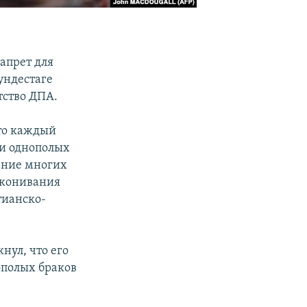
апрет для
ундестаге
тство ДПА.
что каждый
ии однополых
чение многих
аконивания
тианско-
нул, что его
ополых браков