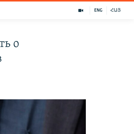
ENG
ՀԱՅ
ть о
в