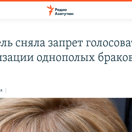
ль сняла запрет голосова
изации однополых брако
ся