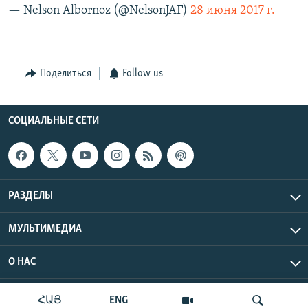
— Nelson Albornoz (@NelsonJAF)
28 июня 2017 г.
Поделиться
Follow us
СОЦИАЛЬНЫЕ СЕТИ
РАЗДЕЛЫ
МУЛЬТИМЕДИА
О НАС
Радио Азатутюн © 2026 RFE/RL, Inc. Все права защищены.
ՀԱՅ
ENG