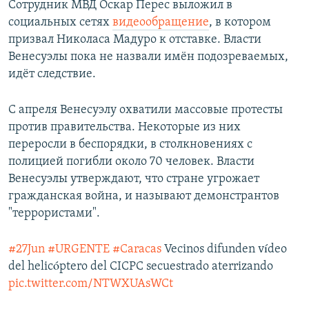
Сотрудник МВД Оскар Перес выложил в
социальных сетях
видеообращение
, в котором
призвал Николаса Мадуро к отставке. Власти
Венесуэлы пока не назвали имён подозреваемых,
идёт следствие.
С апреля Венесуэлу охватили массовые протесты
против правительства. Некоторые из них
переросли в беспорядки, в столкновениях с
полицией погибли около 70 человек. Власти
Венесуэлы утверждают, что стране угрожает
гражданская война, и называют демонстрантов
"террористами".
#27Jun
#URGENTE
#Caracas
Vecinos difunden vídeo
del helicóptero del CICPC secuestrado aterrizando
pic.twitter.com/NTWXUAsWCt