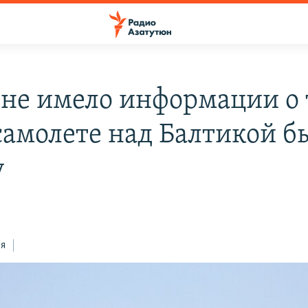
не имело информации о 
 самолете над Балтикой б
у
ся