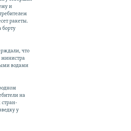
ему и
стребителем
сет ракеты.
а борту
ерждали, что
у министра
ными водами
родном
ебители на
 стран-
зведку у