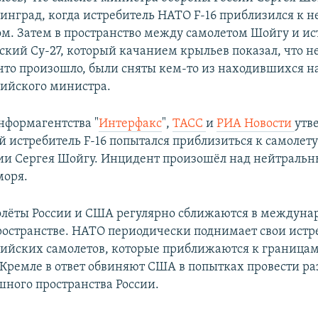
нинград, когда истребитель НАТО F-16 приблизился к н
ом. Затем в пространство между самолетом Шойгу и и
ский Су-27, который качанием крыльев показал, что не
 что произошло, были сняты кем-то из находившихся н
сийского министра.
нформагентства "
Интерфакс
",
ТАСС
и
РИА Новости
утв
 истребитель F-16 попытался приблизиться к самолет
ии Сергея Шойгу. Инцидент произошёл над нейтраль
моря.
лёты России и США регулярно сближаются в междуна
остранстве. НАТО периодически поднимает свои истр
сийских самолетов, которые приближаются к границам
 Кремле в ответ обвиняют США в попытках провести ра
шного пространства России.