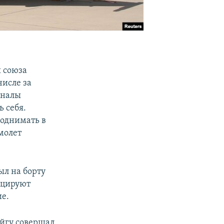
 союза
числе за
гналы
 себя.
поднимать в
молет
ыл на борту
ицируют
ие.
ойгу совершал