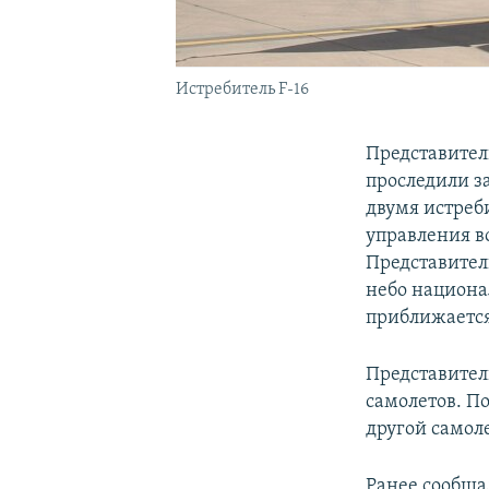
Истребитель F-16
Представител
проследили з
двумя истреб
управления в
Представител
небо национа
приближается
Представитель
самолетов. П
другой самоле
Ранее сообща