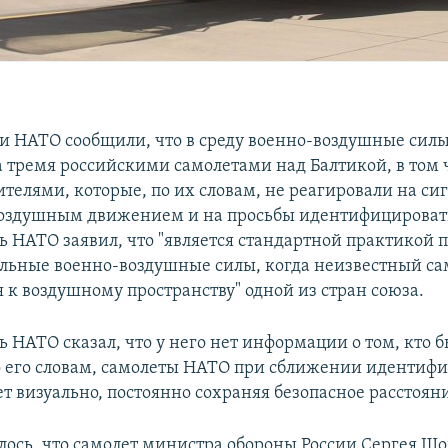
и НАТО сообщили, что в среду военно-воздушные силы
а тремя российскими самолетами над Балтикой, в том 
ителями, которые, по их словам, не реагировали на си
оздушным движением и на просьбы идентифицировать
ь НАТО заявил, что "является стандартной практикой 
льные военно-воздушные силы, когда неизвестный са
 к воздушному пространству" одной из стран союза.
 НАТО сказал, что у него нет информации о том, кто б
о его словам, самолеты НАТО при сближении идентиф
т визуально, постоянно сохраняя безопасное расстоян
лось, что самолет министра обороны России Сергея Ш