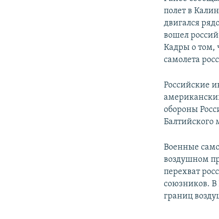
полет в Кали
двигался ряд
вошел россий
Кадры о том,
самолета рос
Российские и
американский
обороны Росс
Балтийского 
Военные само
воздушном пр
перехват рос
союзников. В
границ возду