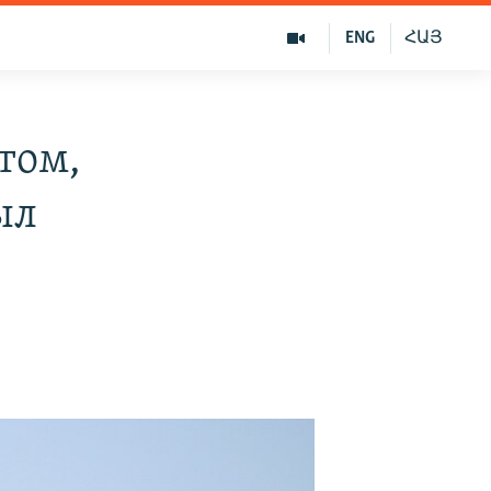
ENG
ՀԱՅ
том,
ыл