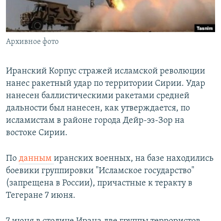
Հայերեն
English
Архивное фото
Русский
Иранский Корпус стражей исламской революции
Все сайты Радио Азатутюн
нанес ракетный удар по территории Сирии. Удар
нанесен баллистическими ракетами средней
дальности был нанесен, как утверждается, по
исламистам в районе города Дейр-эз-Зор на
востоке Сирии.
По
данным
иранских военных, на базе находились
боевики группировки "Исламское государство"
(запрещена в России), причастные к теракту в
Тегеране 7 июня.