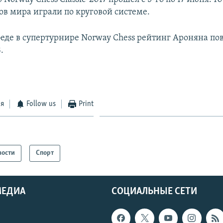
ов мира играли по круговой системе.
беде в супертурнире Norway Chess рейтинг Ароняна по
.
ся
Follow us
Print
вости
Спорт
МЕДИА
СОЦИАЛЬНЫЕ СЕТИ