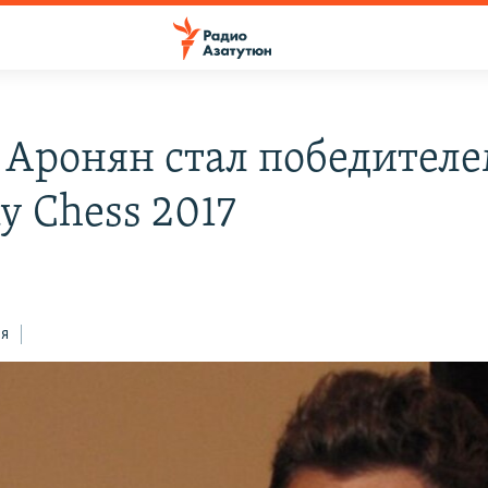
 Аронян стал победител
y Chess 2017
ся