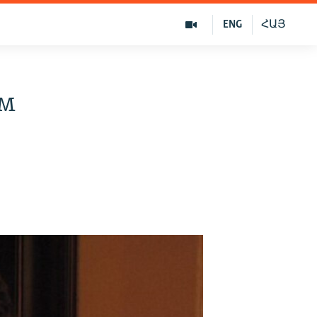
ENG
ՀԱՅ
ем