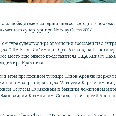
 стал победителем завершившегося сегодня в норвеж
ахматного супертурнира Norway Chess 2017.
9-ом туре супертурнира армянский гроссмейстер сыгр
ем США Уэсли Сойем и, набрав 6 очков, на 1 очко опе
рое место еще одного представителя СЩА Хикару Нак
Владимира Крамника.
о в этом престижном турнире Левон Аронян одержал 
мпионом мира норвежцем Магнусом Карлсеном, виц
нином Сергеем Карякиным и бывшим чемпионом мир
 Владимиром Крамником. Остальные 6 партий Аронян
Norway Chess Classic-2017 прошел с 5-го по 17 июня. 