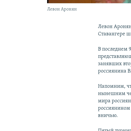
Левон Аронян
Левон Аронян
Ставангере ш
В последнем 
представляющ
занявших вто
россиянина 
Напомним, чт
нынешним че
мира россия
россиянином
вничью.
Пятый турнир 