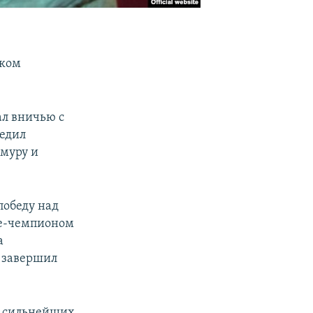
ском
ал вничью с
редил
амуру и
победу над
е-чемпионом
а
 завершил
10 сильнейших