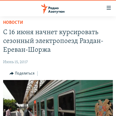
Ссылки
доступа
Перейти
НОВОСТИ
к
ГЛАВНАЯ
С 16 июня начнет курсировать
основному
НОВОСТИ
содержанию
сезонный электропоезд Раздан-
ПОЛИТИКА
Перейти
Ереван-Шоржа
к
ОБЩЕСТВО
основной
Июнь 15, 2017
ЭКОНОМИКА
навигации
Перейти
Поделиться
РЕГИОН
к
НАГОРНЫЙ КАРАБАХ
поиску
КУЛЬТУРА
СПОРТ
АРХИВ