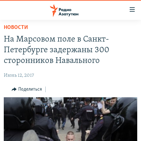
Ссылки
доступа
Перейти
НОВОСТИ
к
ГЛАВНАЯ
На Марсовом поле в Санкт-
основному
НОВОСТИ
содержанию
Петербурге задержаны 300
ПОЛИТИКА
Перейти
сторонников Навального
к
ОБЩЕСТВО
основной
Июнь 12, 2017
ЭКОНОМИКА
навигации
Перейти
Поделиться
РЕГИОН
к
НАГОРНЫЙ КАРАБАХ
поиску
КУЛЬТУРА
СПОРТ
АРХИВ