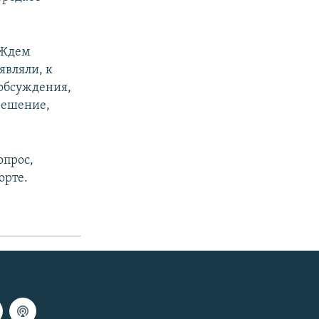
 Ждем
являли, к
 обсуждения,
решение,
опрос,
орте.