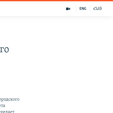
ENG
ՀԱՅ
го
ородского
ета
ередает