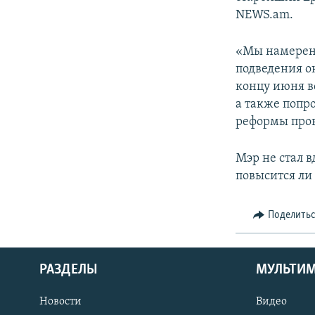
NEWS.am.
«Мы намерены
подведения о
концу июня в
а также попр
реформы пров
Мэр не стал в
повысится ли 
Поделить
РАЗДЕЛЫ
МУЛЬТИ
Новости
Видео