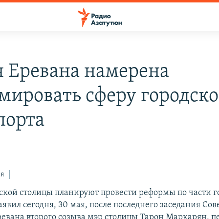
 Еревана намерена
мировать сферу городско
порта
ся
ской столицы планируют провести реформы по части г
аявил сегодня, 30 мая, после последнего заседания Сов
евана второго созыва мэр столицы Тарон Маркарян, п