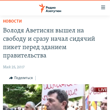
Ссылки
доступа
Перейти
НОВОСТИ
к
ГЛАВНАЯ
Володя Аветисян вышел на
основному
НОВОСТИ
содержанию
свободу и сразу начал сидячий
ПОЛИТИКА
Перейти
пикет перед зданием
к
ОБЩЕСТВО
правительства
основной
ЭКОНОМИКА
навигации
Май 25, 2017
Перейти
РЕГИОН
к
Поделиться
НАГОРНЫЙ КАРАБАХ
поиску
КУЛЬТУРА
СПОРТ
АРХИВ