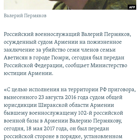
Հայերեն
Валерий Пермяков
English
Русский
Российский военнослужащий Валерий Пермяков,
осужденный судом Армении на пожизненное
заключение за убийство семи членов семьи
Все сайты Радио Азатутюн
Аветисян в городе Гюмри, сегодня был передан
Российской Федерации, сообщает Министерство
юстиции Армении.
«С целью исполнения на территории РФ приговора,
вынесенного 23 августа 2016 года судом общей
юрисдикции Ширакской области Армении
бывшему военнослужащему 102-й российской
военной базы в Армении Валерию Пермякову,
сегодня, 18 мая 2017 года, он был передан
российской стороне в порядке, установленном