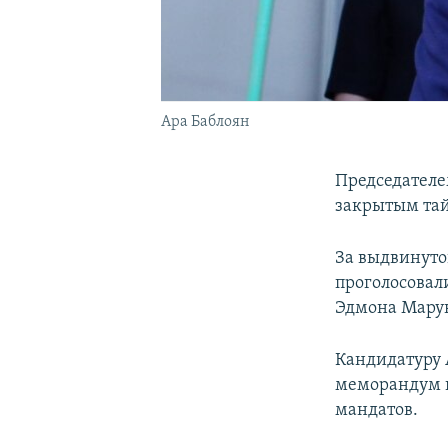
Ара Баблоян
Председателе
закрытым тай
За выдвинуто
проголосовали
Эдмона Марукя
Кандидатуру 
меморандум п
мандатов.