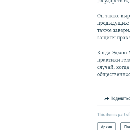
государство»,
Он также выр
предыдущих: 
также завери
защиты прав 
Когда Эдмон 
практики голо
случай, когда
общественнос
Поделить
This item is part of
Архив
По