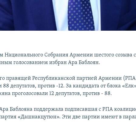
м Национального Собрания Армении шестого созыва с
ным голосованием избран Ара Баблоян.
го правящей Республиканской партией Армении (РПА
 88 депутатов, против -12. За кандидата от блока «Елк
на проголосовали 12 депутатов, против - 88.
Ара Баблояна поддержала подписавшая с РПА коалиц
артия «Дашнакцутюн». Эти две партии имеют в парл