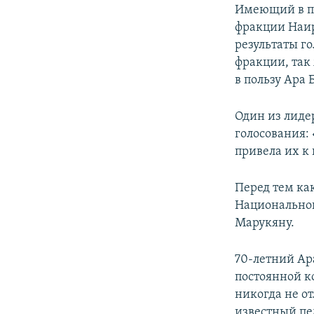
Имеющий в па
фракции Наир
результаты г
фракции, так
в пользу Ара 
Один из лиде
голосования:
привела их к
Перед тем ка
Национальног
Марукяну.
70-летний Ар
постоянной к
никогда не о
известный пед