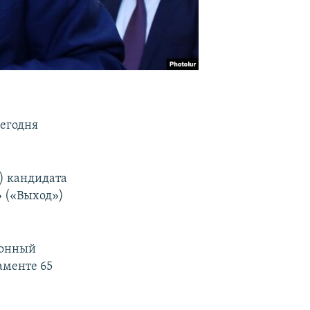
егодня
) кандидата
» («Выход»)
ионный
аменте 65