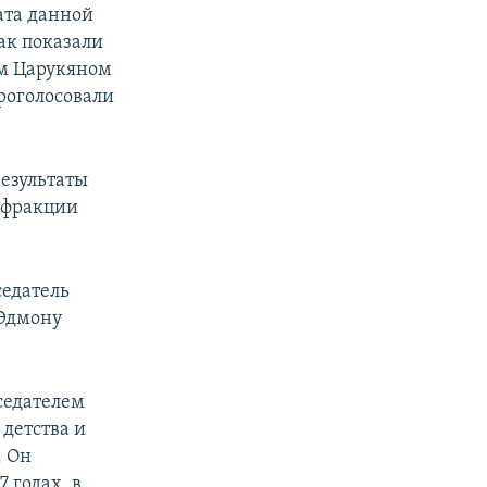
ата данной
ак показали
ом Царукяном
роголосовали
результаты
й фракции
седатель
 Эдмону
седателем
детства и
. Он
 годах, в