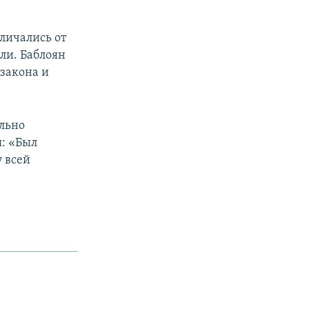
личались от
ли. Баблоян
 закона и
льно
я: «Был
у всей