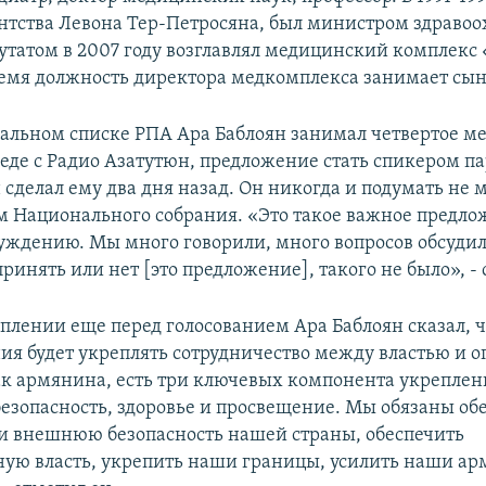
нтства Левона Тер-Петросяна, был министром здравоо
утатом в 2007 году возглавлял медицинский комплекс 
емя должность директора медкомплекса занимает сын
альном списке РПА Ара Баблоян занимал четвертое мес
седе с Радио Азатутюн, предложение стать спикером п
сделал ему два дня назад. Он никогда и подумать не м
м Национального собрания. «Это такое важное предлож
уждению. Мы много говорили, много вопросов обсудил
принять или нет [это предложение], такого не было», - 
плении еще перед голосованием Ара Баблоян сказал, ч
ния будет укреплять сотрудничество между властью и 
ак армянина, есть три ключевых компонента укреплен
 безопасность, здоровье и просвещение. Мы обязаны об
 внешнюю безопасность нашей страны, обеспечить
ную власть, укрепить наши границы, усилить наши а