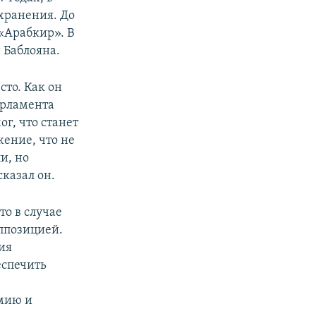
хранения. До
«Арабкир». В
 Баблояна.
то. Как он
арламента
ог, что станет
ение, что не
и, но
сказал он.
то в случае
оппозицией.
ия
еспечить
рмию и