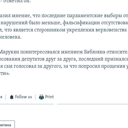
 - отметил он.
азил мнение, что последние парламентские выборы от
нарушений было меньше, фальсификации отсутствова
л, что является сторонником укрепления верховенства
человека.
Марукян поинтересовался мнением Баблояна относите
сования депутатов друг за друга, последний призналс
 я сам голосовал за другого, за что попросил прощения 
ти».
ся
Follow us
Print
литика