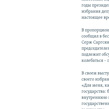
годы президе
избрания деп
настоящее вр
В пропорцион
сообщил в бе
Серж Саргсян 
председателе
подлежит обс
колебаться – 
В своем высту
своего избра
«Для меня, к
государства:
внутреннюю и
государствен