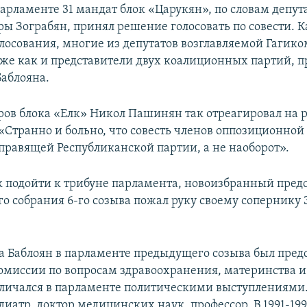
рламенте 31 мандат блок «Царукян», по словам депут
ы Зограбян, принял решение голосовать по совести. К
олосования, многие из депутатов возглавляемой Гагик
 же как и представители двух коалиционных партий, п
Баблояна.
ров блока «Елк» Никол Пашинян так отреагировал на 
 «Странно и больно, что совесть членов оппозиционно
 правящей Республиканской партии, а не наоборот».
к подойти к трибуне парламента, новоизбранный пред
о собрания 6-го созыва пожал руку своему сопернику
а Баблоян в парламенте предыдущего созыва был пред
омиссии по вопросам здравоохранения, материнства и 
тличался в парламенте политическими выступлениями
иатр, доктор медицинских наук, профессор. В 1991-1997