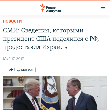
Ссылки
доступа
Перейти
НОВОСТИ
к
ГЛАВНАЯ
СМИ: Сведения, которыми
основному
НОВОСТИ
содержанию
президент США поделился с РФ,
ПОЛИТИКА
Перейти
предоставил Израиль
к
ОБЩЕСТВО
основной
Май 17, 2017
ЭКОНОМИКА
навигации
Перейти
Поделиться
РЕГИОН
к
НАГОРНЫЙ КАРАБАХ
поиску
КУЛЬТУРА
СПОРТ
АРХИВ