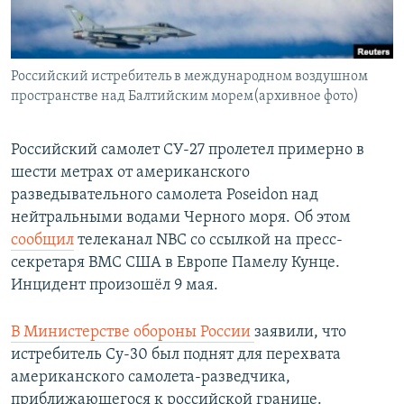
Հայերեն
English
Российский истребитель в международном воздушном
Русский
пространстве над Балтийским морем(архивное фото)
Все сайты Радио Азатутюн
Российский самолет СУ-27 пролетел примерно в
шести метрах от американского
разведывательного самолета Poseidon над
нейтральными водами Черного моря. Об этом
сообщил
телеканал NBC со ссылкой на пресс-
секретаря ВМС США в Европе Памелу Кунце.
Инцидент произошёл 9 мая.
В Министерстве обороны России
заявили, что
истребитель Су-30 был поднят для перехвата
американского самолета-разведчика,
приближающегося к российской границе.