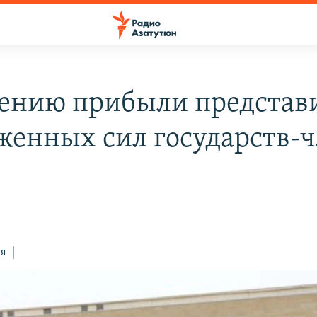
ению прибыли представ
женных сил государств-
ся