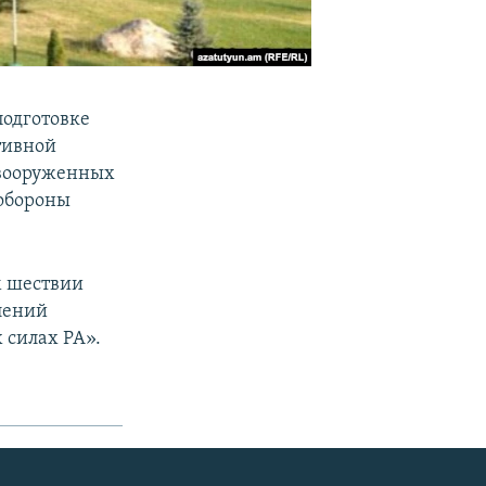
подготовке
тивной
 вооруженных
 обороны
м шествии
лений
 силах РА».