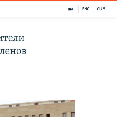
ENG
ՀԱՅ
ители
членов