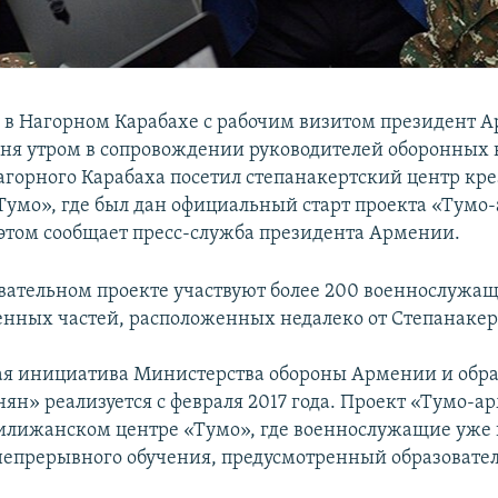
в Нагорном Карабахе с рабочим визитом президент 
дня утром в сопровождении руководителей оборонных 
горного Карабаха посетил степанакертский центр кр
Тумо», где был дан официальный старт проекта «Тумо
 этом сообщает пресс-служба президента Армении.
овательном проекте участвуют более 200 военнослужа
енных частей, расположенных недалеко от Степанакер
ая инициатива Министерства обороны Армении и обра
ян» реализуется с февраля 2017 года. Проект «Тумо-а
Дилижанском центре «Тумо», где военнослужащие уже
непрерывного обучения, предусмотренный образовате