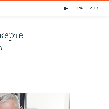
ENG
ՀԱՅ
керте
м