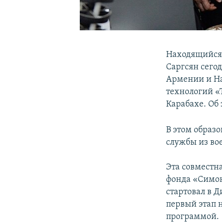
Находящийся 
Саргсян сего
Армении и На
технологий «
Карабахе. Об
В этом образ
службы из во
Эта совместн
фонда «Симон
стартовал в 
первый этап 
программой.