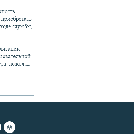
жность
 приобретать
 ходе службы,
ализации
азовательной
ра, пожелал