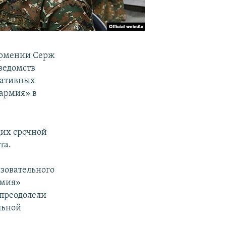
Армении Серж
ведомств
еативных
-армия» в
щих срочной
та.
зовательного
рмия»
 преодолели
льной