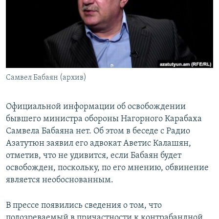
Հայերեն
English
Русский
Самвел Бабаян (архив)
Все сайты Радио Азатутюн
Официальной информации об освобождении
бывшего министра обороны Нагорного Карабаха
Самвела Бабаяна нет. Об этом в беседе с Радио
Азатутюн заявил его адвокат Аветис Калашян,
отметив, что не удивится, если Бабаян будет
освобожден, поскольку, по его мнению, обвинение
является необоснованным.
В прессе появились сведения о том, что
подозреваемый в причастности к контрабандной