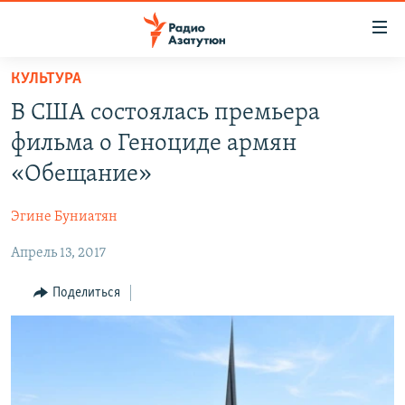
Ссылки
доступа
Перейти
КУЛЬТУРА
к
ГЛАВНАЯ
В США состоялась премьера
основному
НОВОСТИ
содержанию
фильма о Геноциде армян
ПОЛИТИКА
Перейти
«Обещание»
к
ОБЩЕСТВО
основной
Эгине Буниатян
ЭКОНОМИКА
навигации
Перейти
Апрель 13, 2017
РЕГИОН
к
НАГОРНЫЙ КАРАБАХ
Поделиться
поиску
КУЛЬТУРА
СПОРТ
АРХИВ