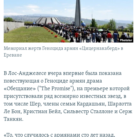
Հայերեն
English
Русский
Мемориал жертв Геноцида армян «Цицернакаберд» в
Все сайты Радио Азатутюн
Ереване
В Лос-Анджелесе вчера впервые была показана
повествующая о Геноциде армян драма
«Обещание» ("The Promise"), на премьере которой
присутствовали ряд всемирно известных звезд, в
том числе Шер, члены семьи Кардашьян, Шарлотта
Ле Бон, Кристиан Бейл, Сильвестр Сталлоне и Серж
Танкян.
«То, что случилось с армянами сто лет назад,