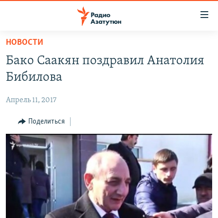
Ссылки
доступа
Перейти
НОВОСТИ
к
ГЛАВНАЯ
Бако Саакян поздравил Анатолия
основному
НОВОСТИ
содержанию
Бибилова
ПОЛИТИКА
Перейти
к
Апрель 11, 2017
ОБЩЕСТВО
основной
ЭКОНОМИКА
Поделиться
навигации
Перейти
РЕГИОН
к
НАГОРНЫЙ КАРАБАХ
поиску
КУЛЬТУРА
СПОРТ
АРХИВ