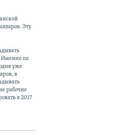
канской
олларов. Эту
адывать
… Именно по
годня уже
ров, в
ладывать
кие рабочие
овать в 2017