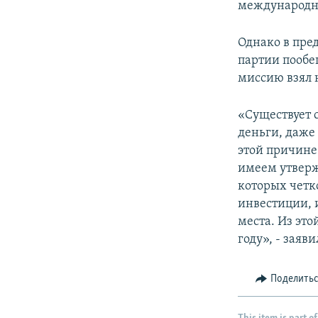
международн
Однако в пре
партии пообе
миссию взял 
«Существует 
деньги, даже
этой причине 
имеем утверж
которых четко
инвестиции, и
места. Из эт
году», - заяв
Поделить