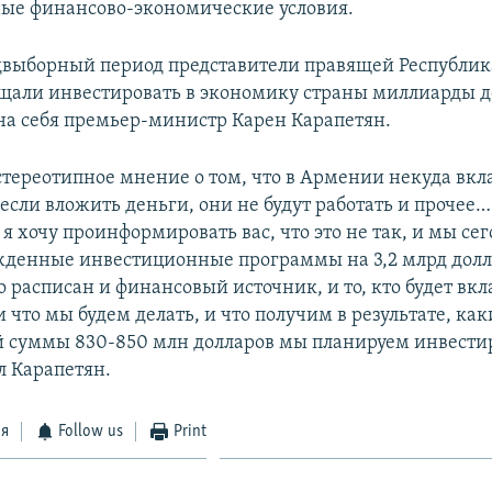
ые финансово-экономические условия.
двыборный период представители правящей Республи
щали инвестировать в экономику страны миллиарды д
на себя премьер-министр Карен Карапетян.
стереотипное мнение о том, что в Армении некуда вкл
 если вложить деньги, они не будут работать и прочее
я хочу проинформировать вас, что это не так, и мы се
денные инвестиционные программы на 3,2 млрд долла
 расписан и финансовый источник, и то, кто будет вк
 что мы будем делать, и что получим в результате, ка
ой суммы 830-850 млн долларов мы планируем инвестир
ил Карапетян.
ся
Follow us
Print