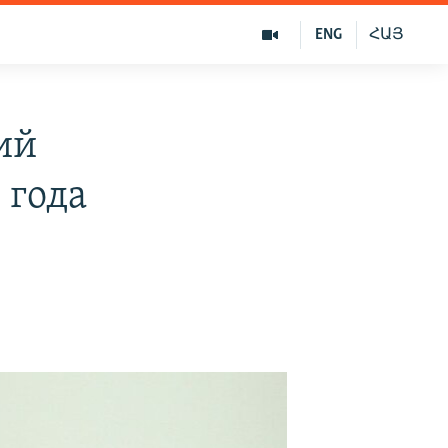
ENG
ՀԱՅ
ий
 года