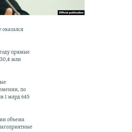
 оказался
году прямые
30,4 млн
мые
рмении, по
в 1 млрд 645
нии объема
благоприятные