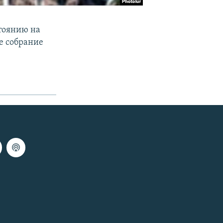
тоянию на
е собрание