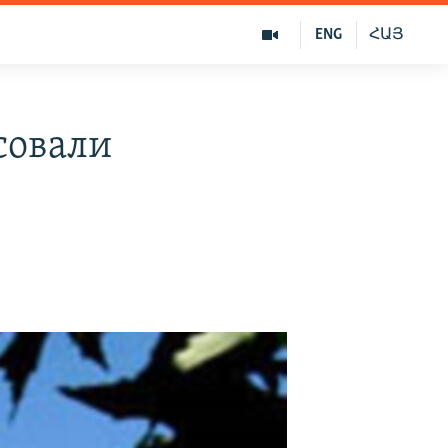
ENG
ՀԱՅ
совали