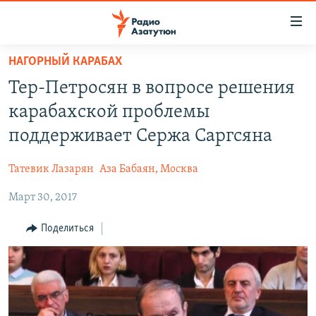
Ссылки
доступа
Перейти
НАГОРНЫЙ КАРАБАХ
к
ГЛАВНАЯ
Тер-Петросян в вопросе решения
основному
НОВОСТИ
содержанию
карабахской проблемы
ПОЛИТИКА
Перейти
поддерживает Сержа Саргсяна
к
ОБЩЕСТВО
основной
Татевик Лазарян
Аза Бабаян, Москва
ЭКОНОМИКА
навигации
Перейти
Март 30, 2017
РЕГИОН
к
НАГОРНЫЙ КАРАБАХ
Поделиться
поиску
КУЛЬТУРА
СПОРТ
АРХИВ