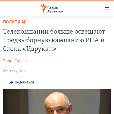
Ссылки
доступа
Перейти
ПОЛИТИКА
к
ГЛАВНАЯ
Телекомпании больше освещают
основному
НОВОСТИ
содержанию
предвыборную кампанию РПА и
ПОЛИТИКА
Перейти
блока «Царукян»
к
ОБЩЕСТВО
основной
Рузан Гишян
ЭКОНОМИКА
навигации
Перейти
Март 27, 2017
РЕГИОН
к
НАГОРНЫЙ КАРАБАХ
Поделиться
поиску
КУЛЬТУРА
СПОРТ
АРХИВ