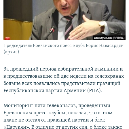
Հայերեն
English
Русский
Председатель Ереванского пресс-клуба Борис Навасардян
Все сайты Радио Азатутюн
(архив)
За прошедший период избирательной кампании и
в предшествовавшие ей две недели на телеэкранах
больше всех появлялись представители правящей
Республиканской партии Армении (РПА).
Мониторинг пяти телеканалов, проведенный
Ереванским пресс-клубом, показал, что в этом
плане не отстал от правящей партии и блок
«Царукян». В отличие от других сил, о блоке также