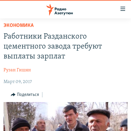
Ссылки
доступа
Перейти
ЭКОНОМИКА
к
ГЛАВНАЯ
Работники Разданского
основному
НОВОСТИ
содержанию
цементного завода требуют
ПОЛИТИКА
Перейти
выплаты зарплат
к
ОБЩЕСТВО
основной
Рузан Гишян
ЭКОНОМИКА
навигации
Перейти
Март 09, 2017
РЕГИОН
к
НАГОРНЫЙ КАРАБАХ
Поделиться
поиску
КУЛЬТУРА
СПОРТ
АРХИВ