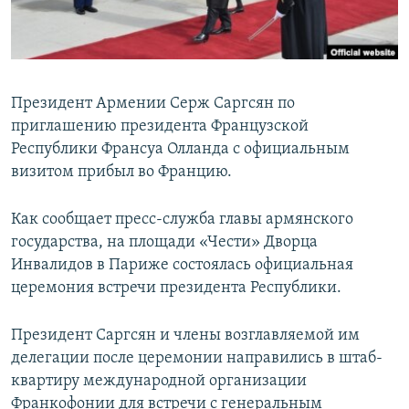
Հայերեն
English
Русский
Президент Армении Серж Саргсян по
приглашению президента Французской
Республики Франсуа Олланда с официальным
Все сайты Радио Азатутюн
визитом прибыл во Францию.
Как сообщает пресс-служба главы армянского
государства, на площади «Чести» Дворца
Инвалидов в Париже состоялась официальная
церемония встречи президента Республики.
Президент Саргсян и члены возглавляемой им
делегации после церемонии направились в штаб-
квартиру международной организации
Франкофонии для встречи с генеральным