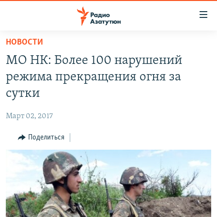
Ссылки
доступа
Перейти
НОВОСТИ
к
ГЛАВНАЯ
МО НК: Более 100 нарушений
основному
НОВОСТИ
содержанию
режима прекращения огня за
ПОЛИТИКА
Перейти
сутки
к
ОБЩЕСТВО
основной
Март 02, 2017
ЭКОНОМИКА
навигации
Перейти
Поделиться
РЕГИОН
к
НАГОРНЫЙ КАРАБАХ
поиску
КУЛЬТУРА
СПОРТ
АРХИВ