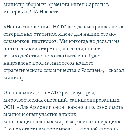
министр обороны Армении Виген Саргсян в
Հայերեն
интервью РИА Новости.
English
«Наши отношения с НАТО всегда выстраивались в
Русский
совершенно открытом ключе для наших стран-
союзников, партнеров. Мы никогда не делали из
Все сайты Радио Азатутюн
этого никаких секретов, и никогда такое
взаимодействие не могло быть и не будет
направлено против интересов нашего
стратегического союзничества с Россией», - сказал
министр.
Он напомнил, что НАТО реализует ряд
миротворческих операций, санкционированных
ООН. «Для Армении очень важно и полезно иметь
знания и опыт участия в таких
многонациональных миротворческих операциях.
Это помогает нам формировать, с одной стороны,