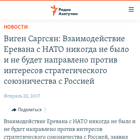
Ссылки
доступа
Перейти
НОВОСТИ
к
ГЛАВНАЯ
Виген Саргсян: Взаимодействие
основному
НОВОСТИ
содержанию
Еревана с НАТО никогда не было
ПОЛИТИКА
Перейти
и не будет направлено против
к
ОБЩЕСТВО
интересов стратегического
основной
ЭКОНОМИКА
навигации
союзничества с Россией
Перейти
РЕГИОН
к
Февраль 22, 2017
НАГОРНЫЙ КАРАБАХ
поиску
Поделиться
КУЛЬТУРА
Взаимодействие Еревана с НАТО никогда не было и
СПОРТ
не будет направлено против интересов
АРХИВ
стратегического союзничества с Россией, заявил