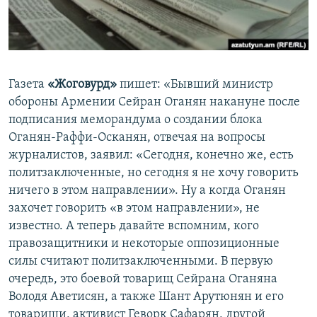
Հայերեն
English
Русский
Газета
«Жоговурд»
пишет: «Бывший министр
обороны Армении Сейран Оганян накануне после
Все сайты Радио Азатутюн
подписания меморандума о создании блока
Оганян-Раффи-Осканян, отвечая на вопросы
журналистов, заявил: «Сегодня, конечно же, есть
политзаключенные, но сегодня я не хочу говорить
ничего в этом направлении». Ну а когда Оганян
захочет говорить «в этом направлении», не
известно. А теперь давайте вспомним, кого
правозащитники и некоторые оппозиционные
силы считают политзаключенными. В первую
очередь, это боевой товарищ Сейрана Оганяна
Володя Аветисян, а также Шант Арутюнян и его
товарищи, активист Геворк Сафарян, другой