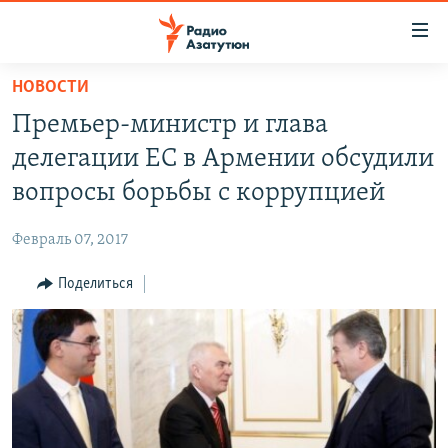
Ссылки
доступа
Перейти
НОВОСТИ
к
ГЛАВНАЯ
Премьер-министр и глава
основному
НОВОСТИ
содержанию
делегации ЕС в Армении обсудили
ПОЛИТИКА
Перейти
вопросы борьбы с коррупцией
к
ОБЩЕСТВО
основной
Февраль 07, 2017
ЭКОНОМИКА
навигации
Перейти
Поделиться
РЕГИОН
к
НАГОРНЫЙ КАРАБАХ
поиску
КУЛЬТУРА
СПОРТ
АРХИВ