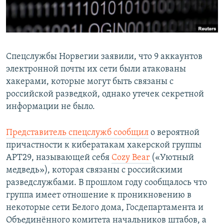
Հայերեն
English
Русский
Спецслужбы Норвегии заявили, что 9 аккаунтов
электронной почты их сети были атакованы
хакерами, которые могут быть связаны с
Все сайты Радио Азатутюн
российской разведкой, однако утечек секретной
информации не было.
Представитель спецслужб сообщил
о вероятной
причастности к кибератакам хакерской группы
APT29, называющей себя
Cozy Bear
(«Уютный
медведь»), которая связаны с российскими
разведслужбами. В прошлом году сообщалось что
группа имеет отношение к проникновению в
некоторые сети Белого дома, Госдепартамента и
Объединённого комитета начальников штабов, а