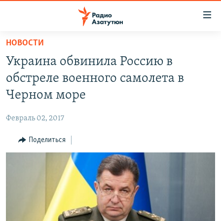
Ссылки
доступа
Перейти
НОВОСТИ
к
ГЛАВНАЯ
Украина обвинила Россию в
основному
НОВОСТИ
содержанию
обстреле военного самолета в
ПОЛИТИКА
Перейти
Черном море
к
ОБЩЕСТВО
основной
Февраль 02, 2017
ЭКОНОМИКА
навигации
Перейти
Поделиться
РЕГИОН
к
НАГОРНЫЙ КАРАБАХ
поиску
КУЛЬТУРА
СПОРТ
АРХИВ