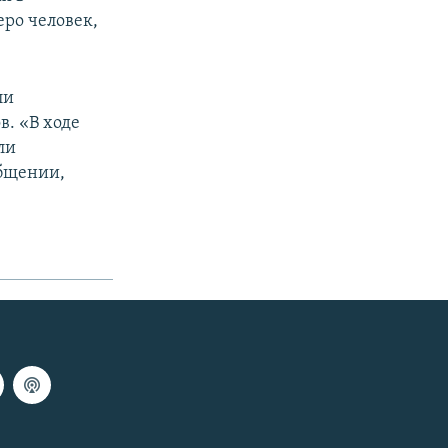
ро человек,
ли
в. «В ходе
ли
общении,