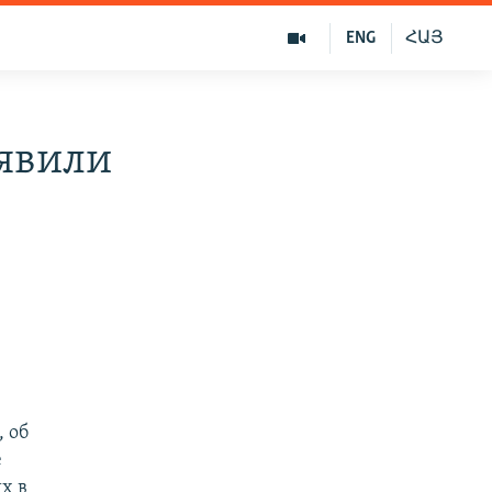
ENG
ՀԱՅ
явили
 об
е
х в