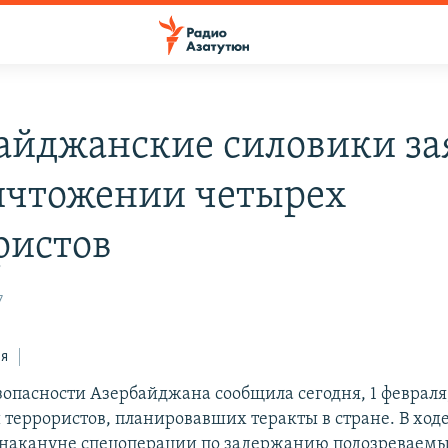
айджанские силовики за
ичтожении четырех
ристов
7
ся
зопасности Азербайджана сообщила сегодня, 1 февраля,
террористов, планировавших теракты в стране. В ход
накануне спецоперации по задержанию подозреваемы