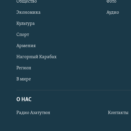
Общество
Фото
Экономика
Аудио
Культура
Спорт
Армения
Нагорный Карабах
Регион
В мире
Հայերեն
English
О НАС
Русский
Радио Азатутюн
Контакты
Все сайты Радио Азатутюн