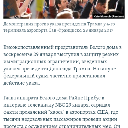
Հայերեն
English
Демонстрация против указа президента Трампа у 4-го
Русский
терминала аэропорта Сан-Франциско, 28 января 2017
Все сайты Радио Азатутюн
Высокопоставленный представитель Белого дома в
воскресенье 29 января выступил в защиту резких
иммиграционных ограничений, введённых
указом президента Дональда Трампа. Накануне
федеральный судья частично приостановил
действие указа.
Глава аппарата Белого дома Райнс Прибус в
интервью телеканалу NBC 29 января, отрицал
факты проявлений "хаоса" в аэропортах США, где
тысячи недовольных пассажиров провели акции
протеста с осуждением ограничительных мер. Он