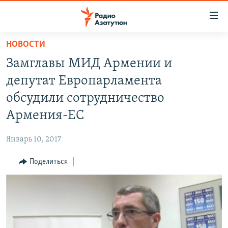
Ссылки
доступа
Перейти
НОВОСТИ
к
ГЛАВНАЯ
Замглавы МИД Армении и
основному
НОВОСТИ
содержанию
депутат Европарламента
ПОЛИТИКА
Перейти
обсудили сотрудничество
к
ОБЩЕСТВО
Армения-ЕС
основной
ЭКОНОМИКА
навигации
Январь 10, 2017
Перейти
РЕГИОН
к
Поделиться
НАГОРНЫЙ КАРАБАХ
поиску
КУЛЬТУРА
СПОРТ
АРХИВ