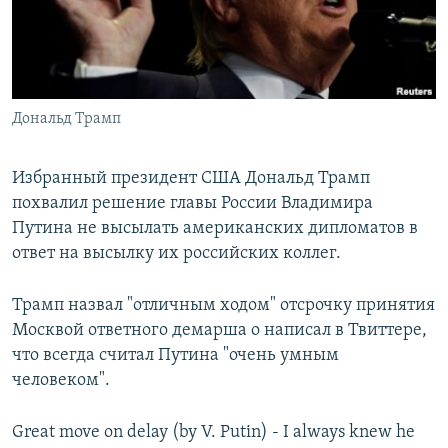
Հայերեն
English
Русский
Дональд Трамп
Все сайты Радио Азатутюн
Избранный президент США Дональд Трамп
похвалил решение главы России Владимира
Путина не высылать американских дипломатов в
ответ на высылку их российских коллег.
Трамп назвал "отличным ходом" отсрочку принятия
Москвой ответного демарша о написал в Твиттере,
что всегда считал Путина "очень умным
человеком".
Great move on delay (by V. Putin) - I always knew he