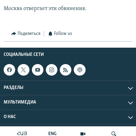
Москва отвергает эти обвинения.
Поделиться
Follow us
СОЦИАЛЬНЫЕ СЕТИ
РАЗДЕЛЫ
МУЛЬТИМЕДИА
О НАС
Радио Азатутюн © 2026 RFE/RL, Inc. Все права защищены.
ՀԱՅ
ENG