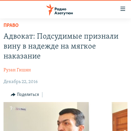
Ссылки
доступа
Перейти
ПРАВО
к
ГЛАВНАЯ
Адвокат: Подсудимые признали
основному
НОВОСТИ
содержанию
вину в надежде на мягкое
ПОЛИТИКА
Перейти
наказание
к
ОБЩЕСТВО
основной
Рузан Гишян
ЭКОНОМИКА
навигации
Перейти
Декабрь 22, 2016
РЕГИОН
к
НАГОРНЫЙ КАРАБАХ
Поделиться
поиску
КУЛЬТУРА
СПОРТ
АРХИВ