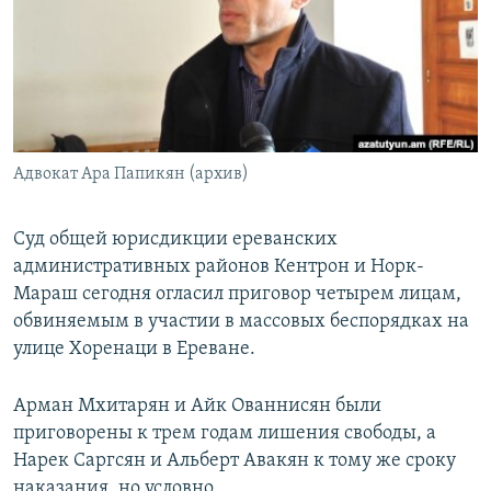
Հայերեն
English
Русский
Адвокат Ара Папикян (архив)
Все сайты Радио Азатутюн
Суд общей юрисдикции ереванских
административных районов Кентрон и Норк-
Мараш сегодня огласил приговор четырем лицам,
обвиняемым в участии в массовых беспорядках на
улице Хоренаци в Ереване.
Арман Мхитарян и Айк Ованнисян были
приговорены к трем годам лишения свободы, а
Нарек Саргсян и Альберт Авакян к тому же сроку
наказания, но условно.