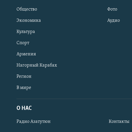
Общество
Фото
Экономика
Аудио
Культура
Спорт
Армения
Нагорный Карабах
Регион
В мире
Հայերեն
English
О НАС
Русский
Радио Азатутюн
Контакты
Все сайты Радио Азатутюн