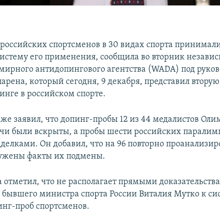
 российских спортсменов в 30 видах спорта принимал
систему его применения, сообщила во вторник незави
мирного антидопингового агентства (WADA) под руко
арена, который сегодня, 9 декабря, представил вторую
инге в российском спорте.
же заявил, что допинг-пробы 12 из 44 медалистов Ол
Сочи были вскрыты, а пробы шести российских парали
дделками. Он добавил, что на 96 повторно проанализи
ужены факты их подмены.
а отметил, что не располагает прямыми доказательств
 бывшего министра спорта России Виталия Мутко к си
нг-проб спортсменов.