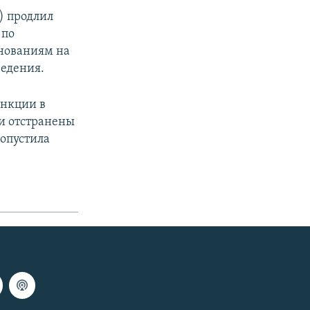
 продлил
 по
нованиям на
ведения.
анкции в
ли отстранены
ропустила