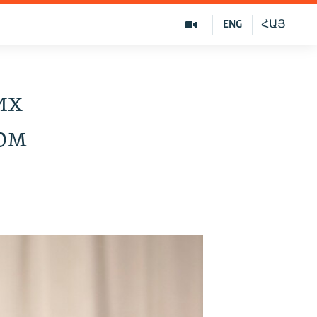
ENG
ՀԱՅ
их
ом