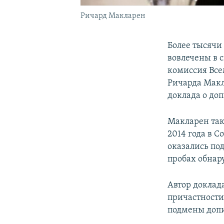
Ричард Макларен
Более тысячи
вовлечены в 
комиссия Все
Ричарда Макл
доклада о доп
Макларен так
2014 года в 
оказались по
пробах обнар
Автор доклад
причастности
подмены допи