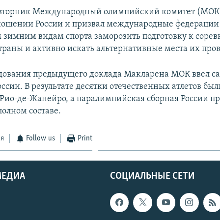
вторник Международный олимпийский комитет (МОК)
ношении России и призвал международные федерации
зимним видам спорта заморозить подготовку к сорев
траны и активно искать альтернативные места их про
дования предыдущего доклада Макларена МОК ввел с
ссии. В результате десятки отечественных атлетов бы
в Рио-де-Жанейро, а паралимпийская сборная России п
полном составе.
ся
Follow us
Print
МЕДИА
СОЦИАЛЬНЫЕ СЕТИ