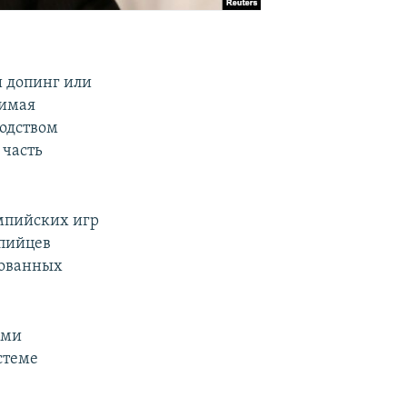
и допинг или
симая
водством
 часть
импийских игр
мпийцев
рованных
ами
стеме