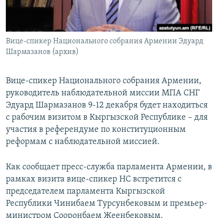
Հայերեն
English
Вице-спикер Национального собрания Армении Эдуард
Русский
Шармазанов (архив)
Все сайты Радио Азатутюн
Вице-спикер Национального собрания Армении,
руководитель наблюдательной миссии МПА СНГ
Эдуард Шармазанов 9-12 декабря будет находиться
с рабочим визитом в Кыргызской Республике – для
участия в референдуме по конституционным
реформам с наблюдательной миссией.
Как сообщает пресс-служба парламента Армении, в
рамках визита вице-спикер НС встретится с
председателем парламента Кыргызской
Республики Чинибаем Турсунбековым и премьер-
министром Сооронбаем Жеенбековым.