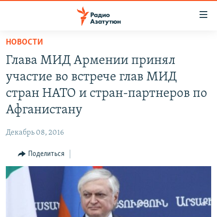
Ссылки
доступа
Перейти
НОВОСТИ
к
ГЛАВНАЯ
Глава МИД Армении принял
основному
НОВОСТИ
содержанию
участие во встрече глав МИД
ПОЛИТИКА
Перейти
стран НАТО и стран-партнеров по
к
ОБЩЕСТВО
Афганистану
основной
ЭКОНОМИКА
навигации
Декабрь 08, 2016
Перейти
РЕГИОН
к
Поделиться
НАГОРНЫЙ КАРАБАХ
поиску
КУЛЬТУРА
СПОРТ
АРХИВ