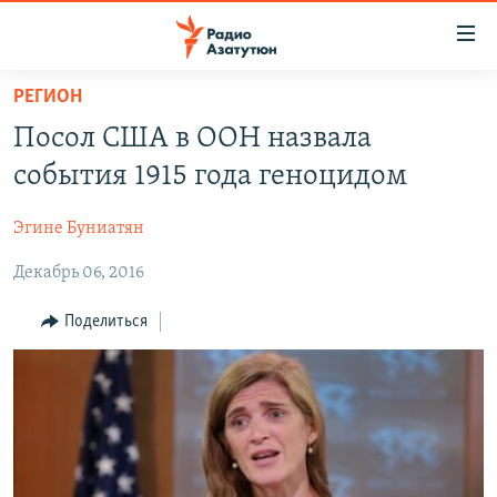
Ссылки
доступа
Перейти
РЕГИОН
к
ГЛАВНАЯ
Посол США в ООН назвала
основному
НОВОСТИ
содержанию
события 1915 года геноцидом
ПОЛИТИКА
Перейти
к
Эгине Буниатян
ОБЩЕСТВО
основной
Декабрь 06, 2016
ЭКОНОМИКА
навигации
Перейти
РЕГИОН
Поделиться
к
НАГОРНЫЙ КАРАБАХ
поиску
КУЛЬТУРА
СПОРТ
АРХИВ