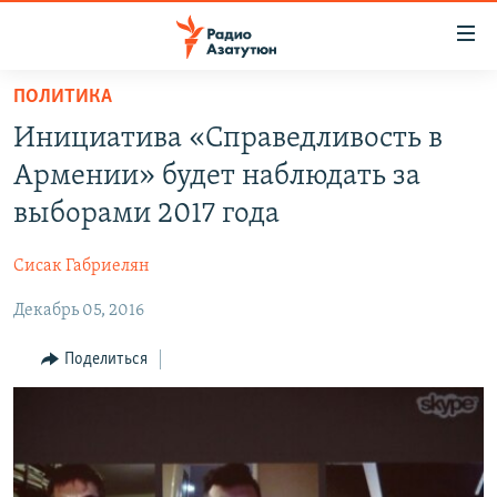
Ссылки
доступа
Перейти
ПОЛИТИКА
к
ГЛАВНАЯ
Инициатива «Справедливость в
основному
НОВОСТИ
содержанию
Армении» будет наблюдать за
ПОЛИТИКА
Перейти
выборами 2017 года
к
ОБЩЕСТВО
основной
Сисак Габриелян
ЭКОНОМИКА
навигации
Перейти
Декабрь 05, 2016
РЕГИОН
к
НАГОРНЫЙ КАРАБАХ
Поделиться
поиску
КУЛЬТУРА
СПОРТ
АРХИВ