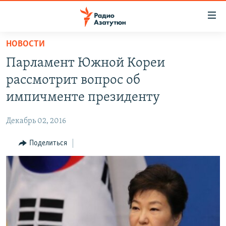
Ссылки
доступа
Перейти
НОВОСТИ
к
ГЛАВНАЯ
Парламент Южной Кореи
основному
НОВОСТИ
содержанию
рассмотрит вопрос об
ПОЛИТИКА
Перейти
импичменте президенту
к
ОБЩЕСТВО
основной
Декабрь 02, 2016
ЭКОНОМИКА
навигации
Перейти
Поделиться
РЕГИОН
к
НАГОРНЫЙ КАРАБАХ
поиску
КУЛЬТУРА
СПОРТ
АРХИВ