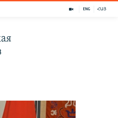
ENG
ՀԱՅ
кая
з