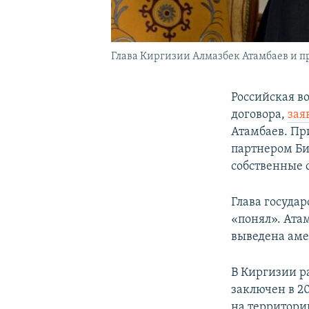
Глава Киргизии Алмазбек Атамбаев и 
Российская в
договора,
зая
Атамбаев. Пр
партнером Би
собственные 
Глава госуда
«понял». Ата
выведена аме
В Киргизии р
заключен в 20
на территори