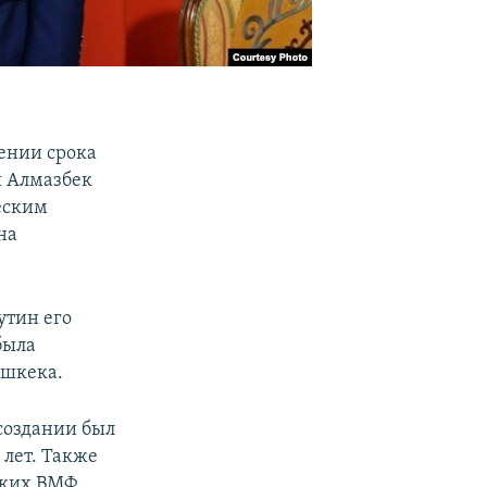
чении срока
ы Алмазбек
ческим
на
утин его
была
ишкека.
 создании был
 лет. Также
ских ВМФ,