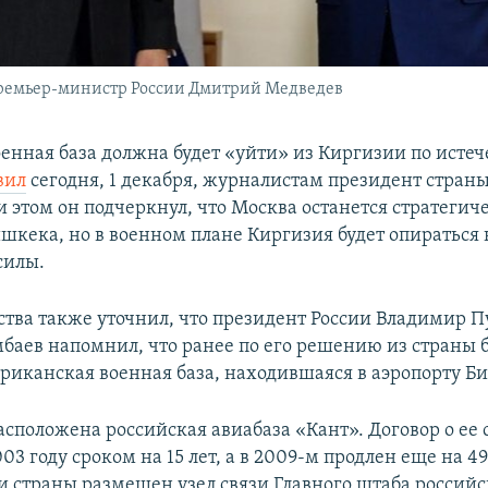
премьер-министр России Дмитрий Медведев
оенная база должна будет «уйти» из Киргизии по исте
вил
сегодня, 1 декабря, журналистам президент стран
и этом он подчеркнул, что Москва останется стратеги
шкека, но в военном плане Киргизия будет опираться 
силы.
рства также уточнил, что президент России Владимир П
мбаев напомнил, что ранее по его решению из страны 
риканская военная база, находившаяся в аэропорту Б
асположена российская авиабаза «Кант». Договор о ее
03 году сроком на 15 лет, а в 2009-м продлен еще на 49
и страны размещен узел связи Главного штаба россий