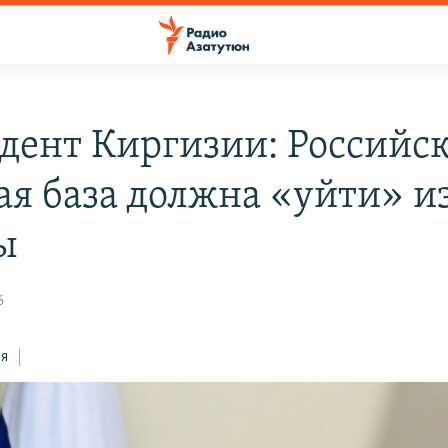
дент Киргизии: Российс
ая база должна «уйти» и
ы
6
ся