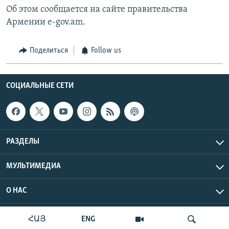
Об этом сообщается на сайте правительства
Армении e-gov.am.
Поделиться
Follow us
СОЦИАЛЬНЫЕ СЕТИ
РАЗДЕЛЫ
МУЛЬТИМЕДИА
О НАС
Радио Азатутюн © 2026 RFE/RL, Inc. Все права защищены.
ՀԱՅ
ENG