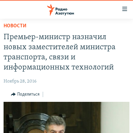
Ссылки
доступа
Перейти
НОВОСТИ
к
ГЛАВНАЯ
Премьер-министр назначил
основному
НОВОСТИ
содержанию
новых заместителей министра
ПОЛИТИКА
Перейти
транспорта, связи и
к
ОБЩЕСТВО
информационных технологий
основной
ЭКОНОМИКА
навигации
Ноябрь 28, 2016
Перейти
РЕГИОН
к
Поделиться
НАГОРНЫЙ КАРАБАХ
поиску
КУЛЬТУРА
СПОРТ
АРХИВ