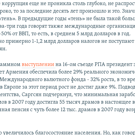
 коррупция еще не проникла столь глубоко, не распро
око, то за последние десять лет произошло и это. Зна
«тень». В предыдущие годы «тень» не была такой больш
два-три года говорят также международные организаци
-50% от ВВП, то есть, в среднем 5 млрд долларов в год.
о примерно 1-1,2 млрд долларов налогов не поступают 
ян.
граммном
выступлении
на 16-ом съезде РПА президент з
лет Армения обеспечила более 29% реального экономиче
Международного валютного фонда - 32% роста, в то вр
Европе за этот период рост не достиг даже 9%. Подво
дентства, Саргсян подчеркнул, что минимальная зарабо
ов в 2007 году достигла 55 тысяч драмов в настоящее 
ная пенсия с чуть более 12 тыс. драмов в 2007 году воз
увеличилось благосостояние населения. Но, как говор