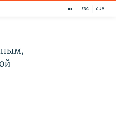
ENG
ՀԱՅ
тным,
кой