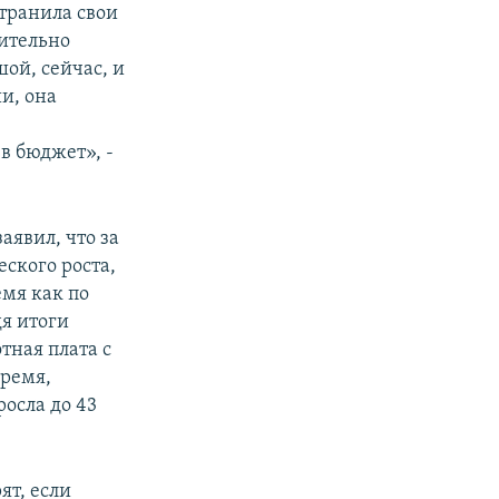
странила свои
чительно
ой, сейчас, и
и, она
в бюджет», -
аявил, что за
ского роста,
емя как по
дя итоги
тная плата с
время,
росла до 43
ят, если