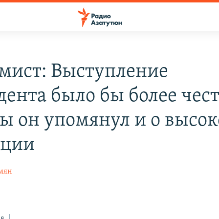
мист: Выступление
дента было бы более чес
бы он упомянул и о высо
яции
мян
ся