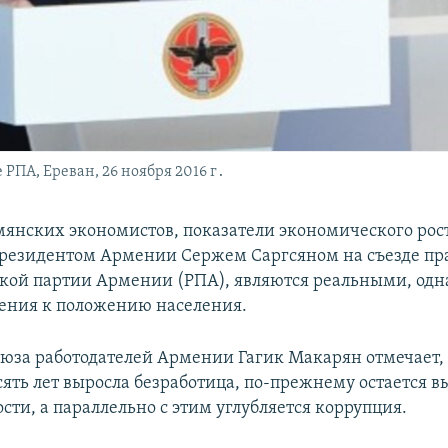
 РПА, Ереван, 26 ноября 2016 г․
мянских экономистов, показатели экономического рос
резидентом Армении Сержем Саргсяном на съезде п
кой партии Армении (РПА), являются реальными, одн
ения к положению населения.
юза работодателей Армении Гагик Макарян отмечает, 
сять лет выросла безработица, по-прежнему остается 
сти, а параллельно с этим углубляется коррупция.