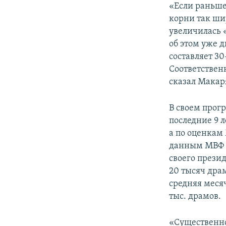
«Если раньше
корни так шир
увеличилась 
об этом уже 
составляет 30
Соответственн
сказал Макар
В своем про
последние 9 
а по оценкам 
данным МВФ в 
своего прези
20 тысяч драм
средняя месяч
тыс. драмов.
«Существенно 