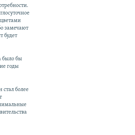
отребности.
углосуточное
 цветами
бо замечают
т будет
а было бы
ние годы
н стал более
т
инимальные
авительства