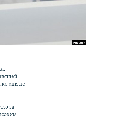
та,
равящей
ако они не
что за
высоким