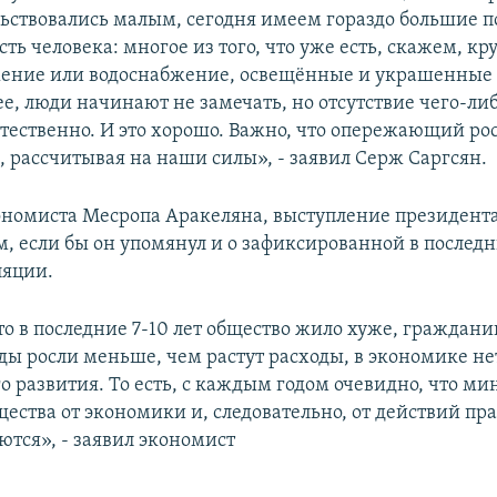
ьствовались малым, сегодня имеем гораздо большие п
ть человека: многое из того, что уже есть, скажем, кр
ение или водоснабжение, освещённые и украшенные
ее, люди начинают не замечать, но отсутствие чего-ли
естественно. И это хорошо. Важно, что опережающий рос
, рассчитывая на наши силы», - заявил Серж Саргсян.
ономиста Месропа Аракеляна, выступление президент
м, если бы он упомянул и о зафиксированной в послед
ляции.
о в последние 7-10 лет общество жило хуже, граждани
ды росли меньше, чем растут расходы, в экономике не
о развития. То есть, с каждым годом очевидно, что м
ества от экономики и, следовательно, от действий пр
ются», - заявил экономист