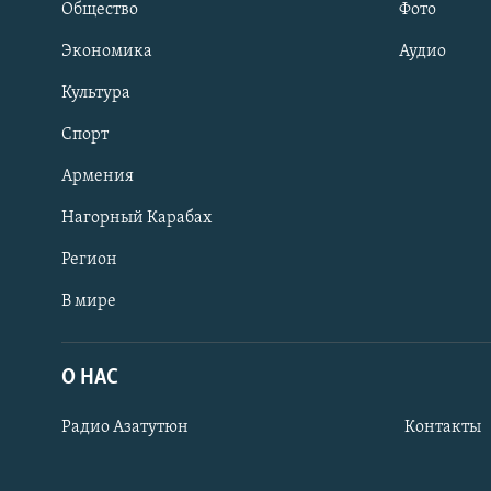
Общество
Фото
Экономика
Аудио
Культура
Спорт
Армения
Нагорный Карабах
Регион
В мире
Հայերեն
English
О НАС
Русский
Радио Азатутюн
Контакты
Все сайты Радио Азатутюн