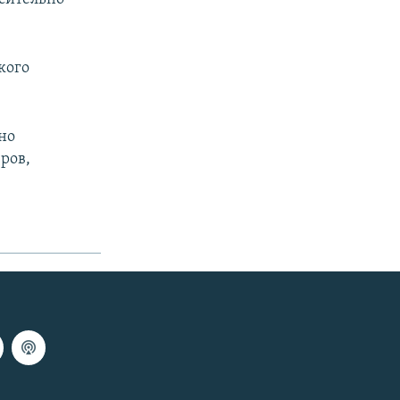
кого
но
ров,