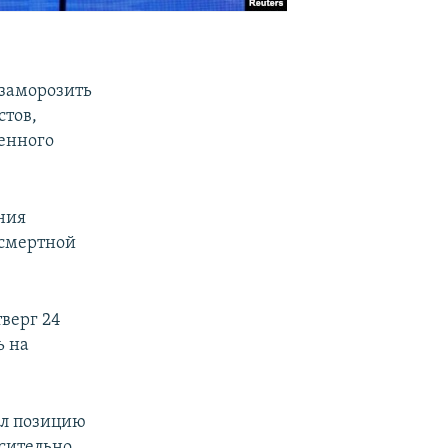
 заморозить
стов,
енного
ния
 смертной
тверг 24
ь на
ал позицию
осительно