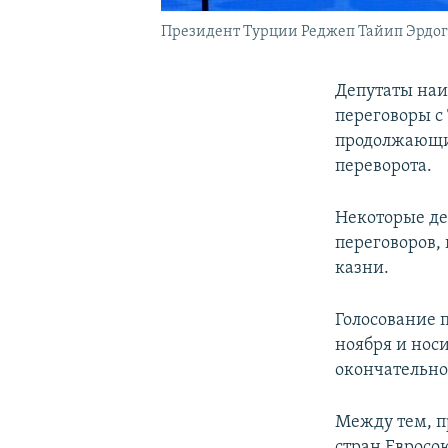
Президент Турции Реджеп Тайип Эрдо
Депутаты наи
переговоры с 
продолжающих
переворота.
Некоторые де
переговоров,
казни.
Голосование п
ноября и нос
окончательно
Между тем, п
стран Евросо