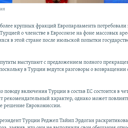
ган
более крупных фракций Европарламента потребовали
Турцией о членстве в Евросоюзе на фоне массовых аре
ся в этой стране после июльской попытки государств
путаты выступают с предложением полного прекраще
 поскольку в Турции ведутся разговоры о возвращении
о поводу включения Турции в состав ЕС состоится в че
ит рекомендательный характер, однако может повлият
е решение Еврокомиссии.
резидент Турции Реджеп Тайип Эрдоган раскритиков
юза, заявив, что они не выполнили свои обещания отн