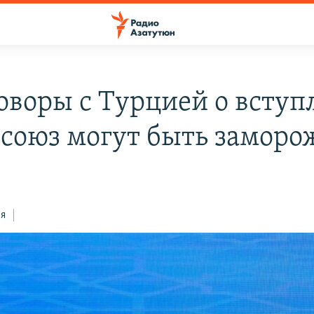
оворы с Турцией о вступ
осоюз могут быть замор
ся