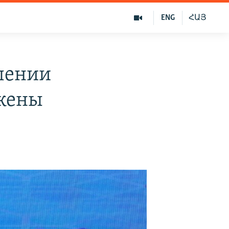
ENG
ՀԱՅ
лении
ожены