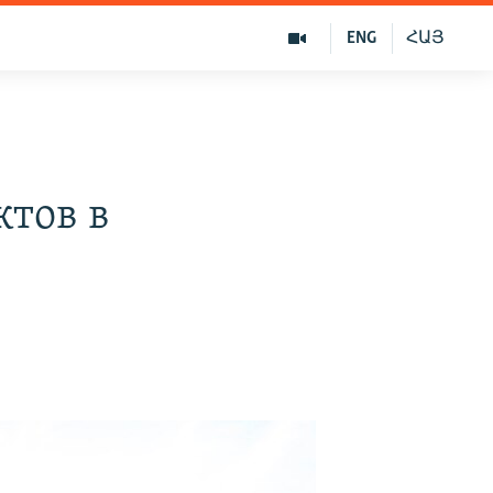
ENG
ՀԱՅ
ктов в