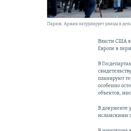
Париж. Армия патрулирует улицы в дека
Власти США в
Европе в пер
В Госдепарта
свидетельству
планируют те
особенно ост
объектов, мн
В документе 
исламскими э
В минувшие 