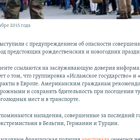
бре 2015 года
ыступили с предупреждением об опасности совершени
иод предстоящих рождественских и новогодних праздн
менте ссылаются на заслуживающую доверия информа
ет о том, что группировка «Исламское государство» и
ракты в Европе. Американским гражданам рекомендо
орожными и сохранять бдительность при посещении т
оголюдных мест и в транспорте.
упоминаются нападения, совершенные за последний г
кстремистами в Бельгии, Германии и Турции.
выходные французская полиция
арестовала
семерых че