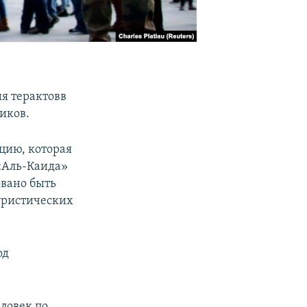
я терактовв
иков.
цию, которая
 «Аль-Каида»
вано быть
уристических
од
ловек по