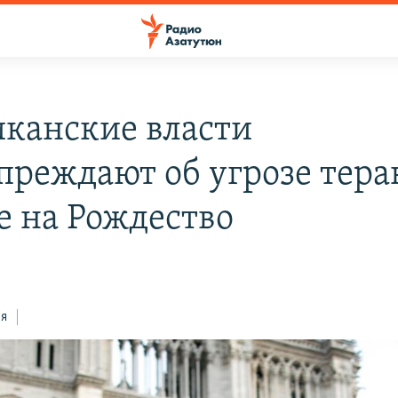
канские власти
преждают об угрозе тера
е на Рождество
ся