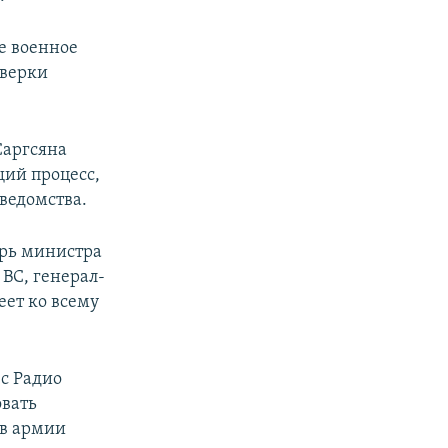
е военное
оверки
Саргсяна
ий процесс,
ведомства.
арь министра
 ВС, генерал-
еет ко всему
 с Радио
вать
в армии