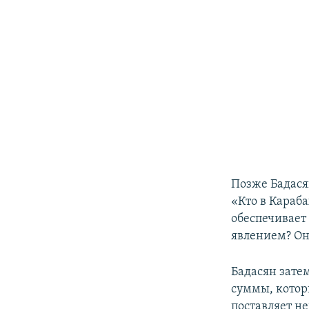
Позже Бадася
«Кто в Караба
обеспечивает
явлением? Он
Бадасян зате
суммы, котор
поставляет н