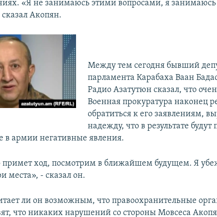
ниях. «Я не занимаюсь этими вопросами, я занимаюс
 сказал Акопян.
Между тем сегодня бывший деп
парламента Карабаха Ваан Бадас
Радио Азатутюн сказал, что очен
Военная прокуратура наконец 
обратиться к его заявлениям, в
надежду, что в результате будут
 в армии негативные явления.
о примет ход, посмотрим в ближайшем будущем. Я убеж
и места», - сказал он.
читает ли он возможным, что правоохранительные орга
вят, что никаких нарушений со стороны Мовсеса Акопя