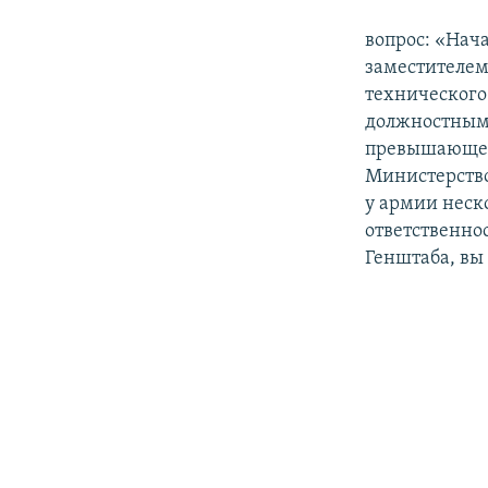
вопрос: «Нач
заместителем
технического
должностным 
превышающей
Министерство
у армии неск
ответственно
Генштаба, вы