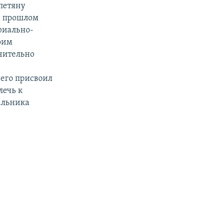
петяну
в прошлом
риально-
оим
чительно
чего присвоил
лечь к
альника