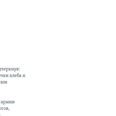
дчеркнув:
ечки хлеба и
ьным
т армии
огов,
.