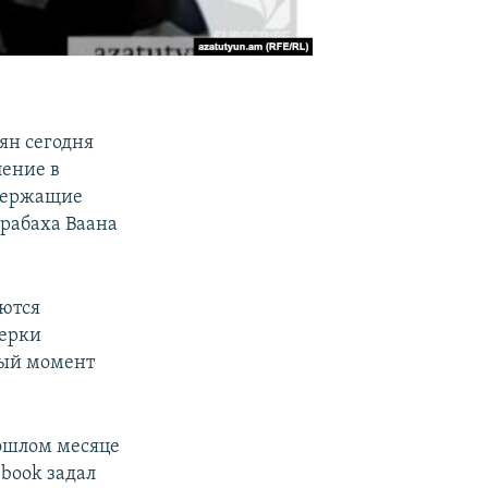
ян сегодня
ление в
одержащие
рабаха Ваана
ются
верки
ный момент
рошлом месяце
ebook задал