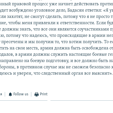
анный правовой процесс уже начнет действовать против
удет возбуждено уголовное дело, Бадасян ответил: «Я у
сли захотят, не смогут сделать, потому что я не просто
ие, чтобы меня привлекли к ответственности. Если буд
е должны знать, что все они являются соучастниками 
аю, потому что надеюсь, что происходящие в армии н
 пресечены и мы получим то, что хотим получить. То е
тать на свои места, армия должна быть освобождена о
одалов, в армии должны служить настоящие боевые ге
направлено на боевую подготовку, и все должно быть н
ороны, в противном случае мы не сможем безопасно ж
деюсь и уверен, что следственный орган все выяснит».
ся
Follow us
Print