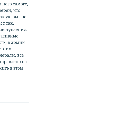
 него самого,
верен, что
 так указываю
ет так,
преступления.
егативные
сть, в армии
т этих
нералы, все
аправлено на
ить в этом