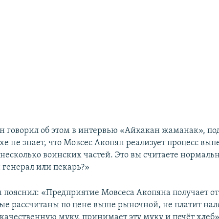
н говорил об этом в интервью «Айкакан жаманак», по
хе не знает, что Мовсес Акопян реализует процесс вып
 несколько воинских частей. Это вы считаете нормал
 генерал или пекарь?»
м пояснил: «Предприятие Мовсеса Акопяна получает о
ые рассчитаны по цене выше рыночной, не платит нал
екачественную муку, принимает эту муку и печёт хлеб»