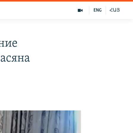
ENG
ՀԱՅ
ние
дасяна