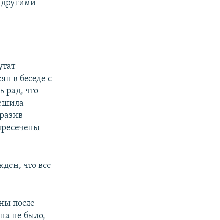
ь другими
утат
ян в беседе с
ь рад, что
решила
ыразив
 пресечены
ден, что все
ны после
на не было,