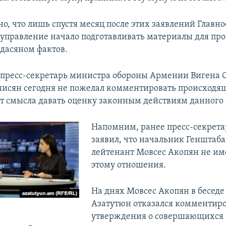
о, что лишь спустя месяц после этих заявлений Главно
 управление начало подготавливать материалы для пр
дасяном фактов.
 пресс-секретарь министра обороны Армении Вигена 
исян сегодня не пожелал комментировать происходящ
нет смысла давать оценку законным действиям данного 
Напомним, ранее пресс-секрет
заявил, что начальник Генштаба
лейтенант Мовсес Акопян не им
этому отношения.
На днях Мовсес Акопян в беседе
Азатутюн отказался комментиро
утверждения о совершающихся 