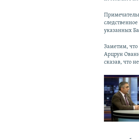
Примечательн
следственное
указанных Ба
Заметим, что
Арцрун Ованн
сказав, что 