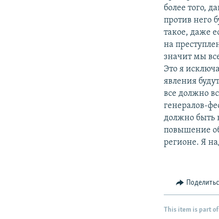
более того, д
против него б
такое, даже е
на преступлен
значит мы вс
Это я исключ
явления будут
все должно вс
генералов-фе
должно быть 
повышение об
регионе. Я на
Поделить
This item is part of