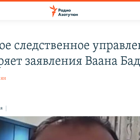
ое следственное управле
ряет заявления Ваана Ба
нян
ся