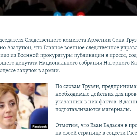
дседателя Следственного комитета Армении Сона Труз
ио Азатутюн, что Главное военное следственное управ
чило из Военной прокуратуры публикации в прессе, с
вшего депутата Национального собрания Нагорного Ка
оцессе закупок в армии.
По словам Трузян, предпринима
необходимые действия для про
указанных в них фактов. В дан
подготавливаются материалы.
Отметим, что Ваан Бадасян в п
на своей странице в соцсети Fac